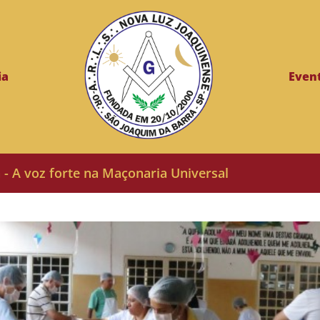
ia
Even
a - A voz forte na Maçonaria Universal